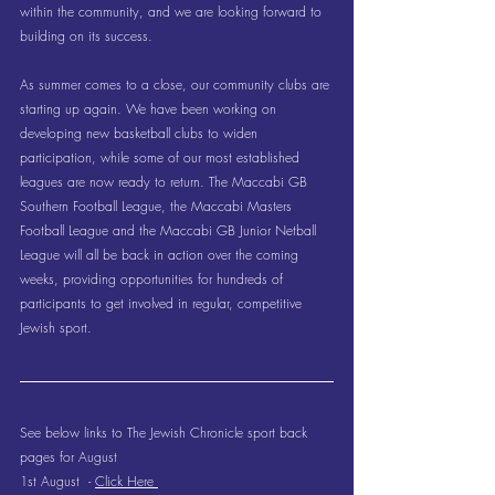
within the community, and we are looking forward to 
building on its success.
As summer comes to a close, our community clubs are 
starting up again. We have been working on 
developing new basketball clubs to widen 
participation, while some of our most established 
leagues are now ready to return. The Maccabi GB 
Southern Football League, the Maccabi Masters 
Football League and the Maccabi GB Junior Netball 
League will all be back in action over the coming 
weeks, providing opportunities for hundreds of 
participants to get involved in regular, competitive 
Jewish sport.
See below links to The Jewish Chronicle sport back 
pages for August
1st August  - 
Click Here 