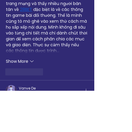
trang mạng và thấy nhiều người bàn 
tán về 
28BET
 đặc biệt là về các thông 
tin game bài đổi thưởng. Thế là mình 
cũng tò mò ghé vào xem thử cách mà 
họ sắp xếp nội dung. Mình không đi sâu 
vào từng chi tiết mà chỉ dành chút thời 
gian để xem cách phân chia các mục 
và giao diện. Thực sự cảm thấy nếu 
các thông tin được trình…
Show More
Like
Reply
Vanve De
18 hours ago
Bắn cá đổi thưởng
 Trong lúc tìm kiếm 
thêm thông tin về một chủ đề mình 
quan tâm, mình tình cờ bắt gặp 
website này nên vào xem qua. Mình 
dành chút thời gian khám phá một vài 