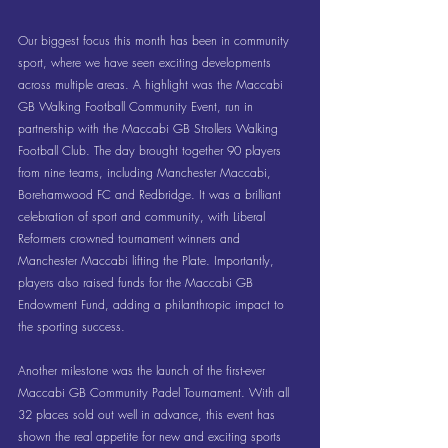
Our biggest focus this month has been in community 
sport, where we have seen exciting developments 
across multiple areas. A highlight was the Maccabi 
GB Walking Football Community Event, run in 
partnership with the Maccabi GB Strollers Walking 
Football Club. The day brought together 90 players 
from nine teams, including Manchester Maccabi, 
Borehamwood FC and Redbridge. It was a brilliant 
celebration of sport and community, with Liberal 
Reformers crowned tournament winners and 
Manchester Maccabi lifting the Plate. Importantly, 
players also raised funds for the Maccabi GB 
Endowment Fund, adding a philanthropic impact to 
the sporting success.
Another milestone was the launch of the first-ever 
Maccabi GB Community Padel Tournament. With all 
32 places sold out well in advance, this event has 
shown the real appetite for new and exciting sports 