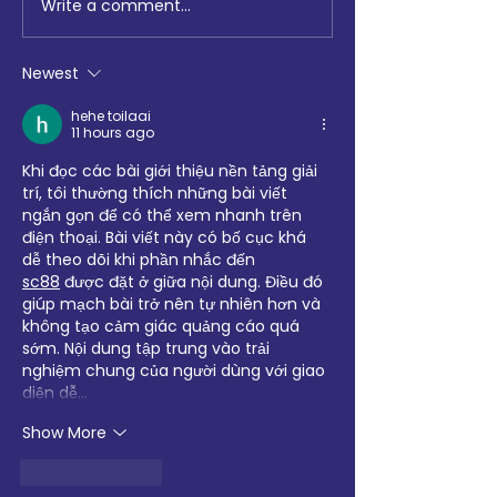
Write a comment...
Digging Deep: The Launch
Maccabi GB, Co
at Loftus Road
Chemistry, Enfiel
Faith Forum and 
Newest
Hotspur Foundat
collaborate on S
hehe toilaai
11 hours ago
Sports tournamen
Khi đọc các bài giới thiệu nền tảng giải 
trí, tôi thường thích những bài viết 
ngắn gọn để có thể xem nhanh trên 
điện thoại. Bài viết này có bố cục khá 
dễ theo dõi khi phần nhắc đến 
sc88
 được đặt ở giữa nội dung. Điều đó 
giúp mạch bài trở nên tự nhiên hơn và 
không tạo cảm giác quảng cáo quá 
sớm. Nội dung tập trung vào trải 
nghiệm chung của người dùng với giao 
diện dễ…
Show More
Like
Reply