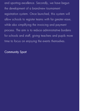
and sporting excellence. Secondly, we have begun 
the development of a brand-new tournament 
registration system. Once launched, this system will 
allow schools to register teams with far greater ease, 
while also simplifying the invoicing and payment 
process. The aim is to reduce administrative burdens 
for schools and staff, giving teachers and pupils more 
time to focus on enjoying the events themselves.
Community Sport