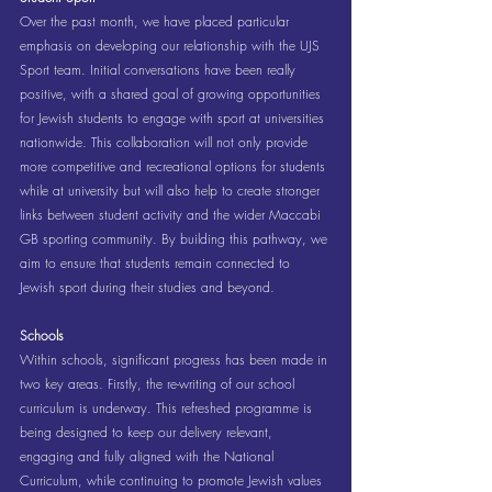
Over the past month, we have placed particular 
emphasis on developing our relationship with the UJS 
Sport team. Initial conversations have been really 
positive, with a shared goal of growing opportunities 
for Jewish students to engage with sport at universities 
nationwide. This collaboration will not only provide 
more competitive and recreational options for students 
while at university but will also help to create stronger 
links between student activity and the wider Maccabi 
GB sporting community. By building this pathway, we 
aim to ensure that students remain connected to 
Jewish sport during their studies and beyond.
Schools
Within schools, significant progress has been made in 
two key areas. Firstly, the re-writing of our school 
curriculum is underway. This refreshed programme is 
being designed to keep our delivery relevant, 
engaging and fully aligned with the National 
Curriculum, while continuing to promote Jewish values 