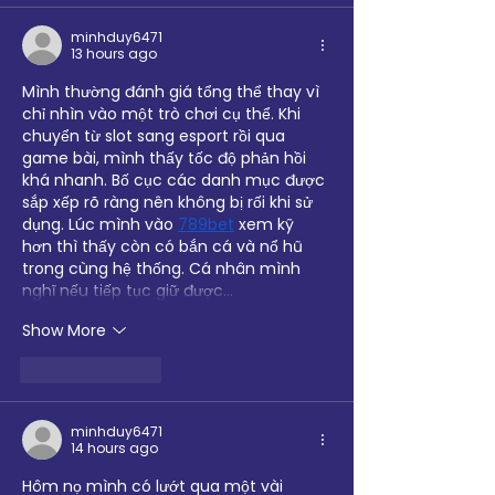
minhduy6471
13 hours ago
Mình thường đánh giá tổng thể thay vì 
chỉ nhìn vào một trò chơi cụ thể. Khi 
chuyển từ slot sang esport rồi qua 
game bài, mình thấy tốc độ phản hồi 
khá nhanh. Bố cục các danh mục được 
sắp xếp rõ ràng nên không bị rối khi sử 
dụng. Lúc mình vào 
789bet
 xem kỹ 
hơn thì thấy còn có bắn cá và nổ hũ 
trong cùng hệ thống. Cá nhân mình 
nghĩ nếu tiếp tục giữ được…
Show More
Like
Reply
minhduy6471
14 hours ago
Hôm nọ mình có lướt qua một vài 