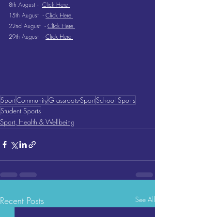
8th August -  
Click Here 
15th August  - 
Click Here 
22nd August  - 
Click Here 
29th August  - 
Click Here 
Sport
Community
Grassroots-Sport
School Sports
Student Sports
Sport, Health & Wellbeing
Recent Posts
See All